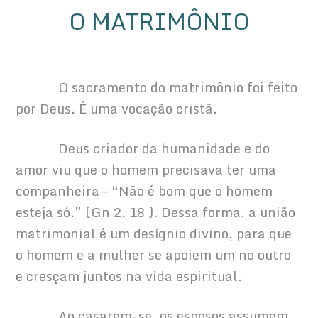
O MATRIMÔNIO
            O sacramento do matrimônio foi feito 
por Deus. É uma vocação cristã.
            Deus criador da humanidade e do 
amor viu que o homem precisava ter uma 
companheira – “Não é bom que o homem 
esteja só.” (Gn 2, 18 ). Dessa forma, a união 
matrimonial é um desígnio divino, para que 
o homem e a mulher se apoiem um no outro 
e cresçam juntos na vida espiritual.
            Ao casarem-se, os esposos assumem 