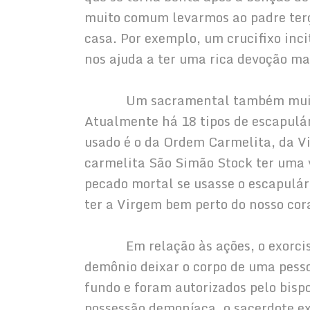
muito comum levarmos ao padre terç
casa. Por exemplo, um crucifixo inc
nos ajuda a ter uma rica devoção ma
            Um sacramental também mu
Atualmente há 18 tipos de escapulár
usado é o da Ordem Carmelita, da Vi
carmelita São Simão Stock ter uma
pecado mortal se usasse o escapulá
ter a Virgem bem perto do nosso cor
            Em relação às ações, o ex
demônio deixar o corpo de uma pesso
fundo e foram autorizados pelo bispo
possessão demoníaca, o sacerdote exo