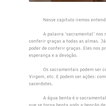
            Nesse capitulo iremos en
            A palavra ‘sacramental’ n
conferir graças a todas as almas. J
poder de conferir graças. Eles nos 
esperança e a devoção.
            Os sacramentais podem ser 
Virgem, etc. E podem ser ações: com
sacerdotes.
            A água benta é o sacramen
que se torna benta após a benção d