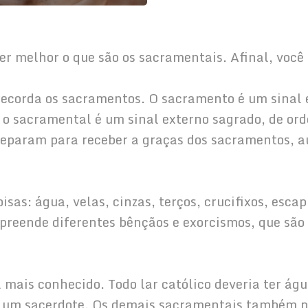
tender melhor o que são os sacramentais. Afinal, vo
os recorda os sacramentos. O sacramento é um sinal 
á o sacramental é um sinal externo sagrado, de ord
preparam para receber a graças dos sacramentos, a
coisas: água, velas, cinzas, terços, crucifixos, esc
preende diferentes bênçãos e exorcismos, que são 
tal mais conhecido. Todo lar católico deveria ter ág
e um sacerdote. Os demais sacramentais também po