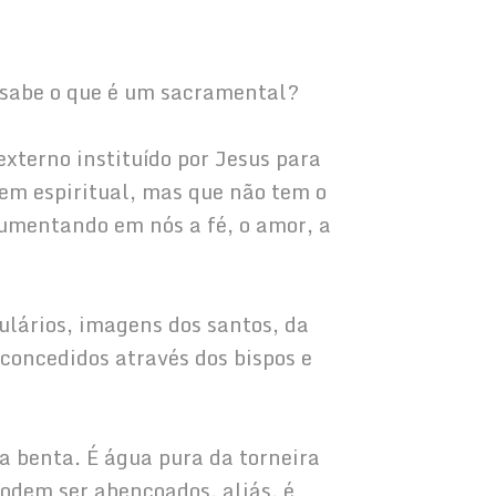
cê sabe o que é um sacramental?
externo instituído por Jesus para 
em espiritual, mas que não tem o 
umentando em nós a fé, o amor, a 
apulários, imagens dos santos, da 
concedidos através dos bispos e 
ua benta. É água pura da torneira 
dem ser abençoados, aliás, é 