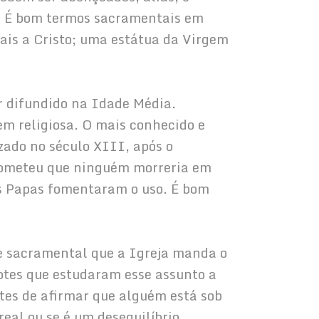
. É bom termos sacramentais em 
ais a Cristo; uma estátua da Virgem 
er difundido na Idade Média. 
m religiosa. O mais conhecido e 
ado no século XIII, após o 
rometeu que ninguém morreria em 
os Papas fomentaram o uso. É bom 
esse sacramental que a Igreja manda o 
otes que estudaram esse assunto a 
ntes de afirmar que alguém está sob 
eal ou se é um desequilíbrio 