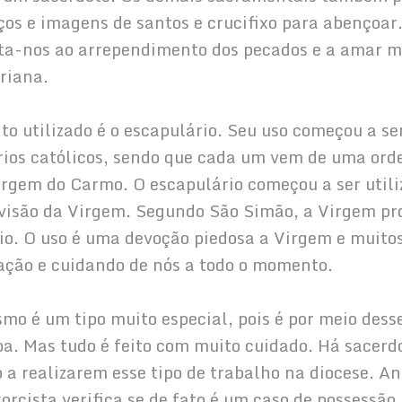
os e imagens de santos e crucifixo para abençoar
ita-nos ao arrependimento dos pecados e a amar m
riana.
ito utilizado é o escapulário. Seu uso começou a s
ios católicos, sendo que cada um vem de uma orde
rgem do Carmo. O escapulário começou a ser utiliz
 visão da Virgem. Segundo São Simão, a Virgem p
rio. O uso é uma devoção piedosa a Virgem e muit
ação e cuidando de nós a todo o momento.
orcismo é um tipo muito especial, pois é por meio d
a. Mas tudo é feito com muito cuidado. Há sacerd
 a realizarem esse tipo de trabalho na diocese. A
rcista verifica se de fato é um caso de possessão r